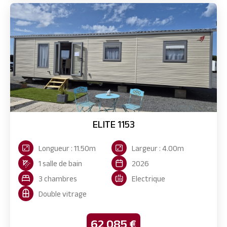
ELITE 1153
Longueur : 11.50m
Largeur : 4.00m
1 salle de bain
2026
3 chambres
Electrique
Double vitrage
62 085 €