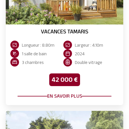
VACANCES TAMARIS
Longueur : 8.80m
Largeur : 4.10m
1 salle de bain
2024
3 chambres
Double vitrage
42 000 €
EN SAVOIR PLUS